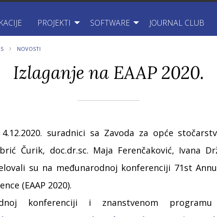
KACIJE
PROJEKTI
SOFTWARE
JOURNAL CLUB
S
NOVOSTI
Izlaganje na EAAP 2020.
4.12.2020. suradnici sa Zavoda za opće stočarstvo
ubrić Čurik, doc.dr.sc. Maja Ferenčaković, Ivana Dr
djelovali su na međunarodnoj konferenciji 71st Ann
ence (EAAP 2020).
dnoj konferenciji i znanstvenom program