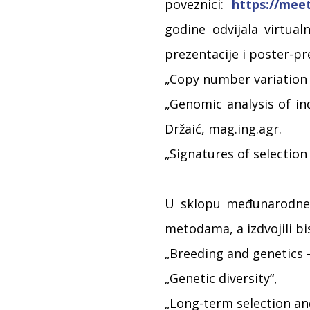
poveznici:
https://mee
godine odvijala virtual
prezentacije i poster-p
„Copy number variation a
„Genomic analysis of i
Držaić, mag.ing.agr.
„Signatures of selection 
U sklopu međunarodne k
metodama, a izdvojili b
„Breeding and genetics 
„Genetic diversity“,
„Long-term selection and