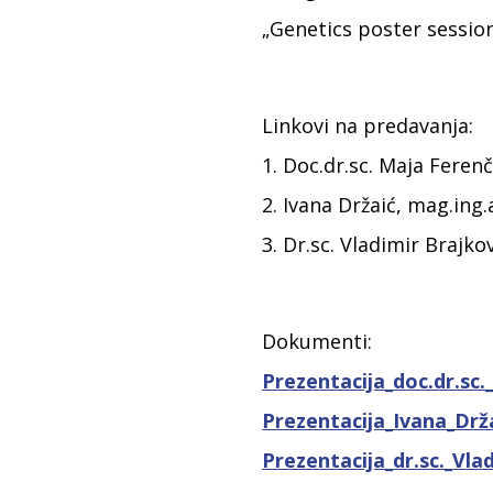
„Genetics poster session
Linkovi na predavanja:
1. Doc.dr.sc. Maja Feren
2. Ivana Držaić, mag.ing.
3. Dr.sc. Vladimir Brajko
Dokumenti:
Prezentacija_doc.dr.sc
Prezentacija_Ivana_Drž
Prezentacija_dr.sc._Vla