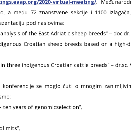
tings.eaap.org/2020-virtual-meeting/
. Međunarod
no, a među 72 znanstvene sekcije i 1100 izlagača,
rezentaciju pod naslovima:
nalysis of the East Adriatic sheep breeds“ – doc.dr.
ndigenous Croatian sheep breeds based on a high-de
in three indigenous Croatian cattle breeds“ – dr.sc. 
onferencije se moglo čuti o mnogim zanimljivim
ismo:
– ten years of genomicselection“,
limits“,