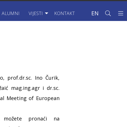
EN
ALUMNI
VIJESTI
KONTAKT
, prof.dr.sc. Ino Čurik,
žaić mag.ing.agr i dr.sc.
ual Meeting of European
u možete pronaći na