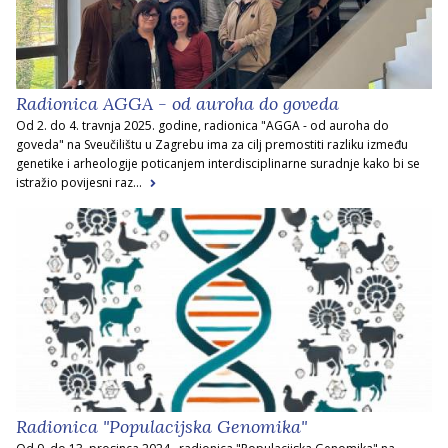
Radionica AGGA - od auroha do goveda
Od 2. do 4. travnja 2025. godine, radionica "AGGA - od auroha do
goveda" na Sveučilištu u Zagrebu ima za cilj premostiti razliku između
genetike i arheologije poticanjem interdisciplinarne suradnje kako bi se
istražio povijesni raz...
Radionica "Populacijska Genomika"