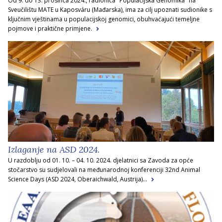
Od 9. do 13. prosinca 2024., radionica "Populacijska Genomika" na
Sveučilištu MATE u Kaposváru (Mađarska), ima za cilj upoznati sudionike s
ključnim vještinama u populacijskoj genomici, obuhvaćajući temeljne
pojmove i praktične primjene.
Izlaganje na ASD 2024.
U razdoblju od 01. 10. – 04. 10. 2024. djelatnici sa Zavoda za opće
stočarstvo su sudjelovali na međunarodnoj konferenciji 32nd Animal
Science Days (ASD 2024, Oberaichwald, Austrija)...