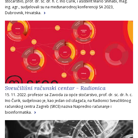
stočarstvo, prof. dr. sc. dr. h. c. Ino Čurik, i asistent Mario Shihabi, mag.
ing. agr., sudjelovali su na međunarodnoj konferenciji SA 2023,
Dubrovnik, Hrvatska.
Sveučilišni računski centar - Radionica
15. 11. 2022. profesor sa Zavoda za opće stočarstvo, prof. dr. sc. dr. h. c.
Ino Čurik, sudjelovao je, kao jedan od izlagača, na Radionici Sveučilišnog
računskog centra Zagreb (SRCE) naziva Napredno računanje i
bioinformatika.