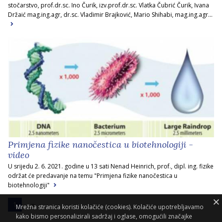
stočarstvo, prof.dr.sc. Ino Čurik, izv.prof.dr.sc. Vlatka Čubrić Čurik, Ivana
Držaić mag.ing.agr, dr.sc. Vladimir Brajković, Mario Shihabi, mag.ing.agr...
Primjena fizike nanočestica u biotehnologiji -
video
U srijedu 2. 6. 2021. godine u 13 sati Nenad Heinrich, prof., dipl. ing. fizike
održat će predavanje na temu "Primjena fizike nanočestica u
biotehnologiji"
1
Mrežna stranica koristi kolačiće (cookies). Kolačiće upotrebljavamo
kako bismo personalizirali sadržaj i oglase, omogućili značajke