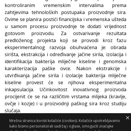
kontroliranim vremenskim intervalima prema
zahtjevima tehnoloških postupaka proizvodnje sira.
Ovime se planira postići financijska i vremenska ušteda
u samom procesu proizvodnje te dodati vrijednost
gotovom proizvodu. Za ostvarivanje rezultata
predloženog projekta koji se provodi kroz fazu
eksperimentalnog razvoja obuhvaćena je: obrada
sirišta, ekstrakcija i određivanje jačine sirila, izolacija i
identifikacija bakterija mliječne kiseline i genomska
karakterizacija paške ovce. Nakon ekstrakcije i
utvrđivanja jačine sirila i izolacije bakterija mliječne
kiseline provest će se njihova eksperimentalna
inkapsulacija. Učinkovitost inovativnog proizvoda
procijenit će se na različitim vrstama mlijeka (kravlje,
ovčje i kozje) i u proizvodnji paškog sira kroz studiju
slučaja.
Mrežna stranica koristi kolačiće (cookies). Kolačiće upotrebljavamo
kako bismo personalizirali sadržaj i oglase, omogućili značajke